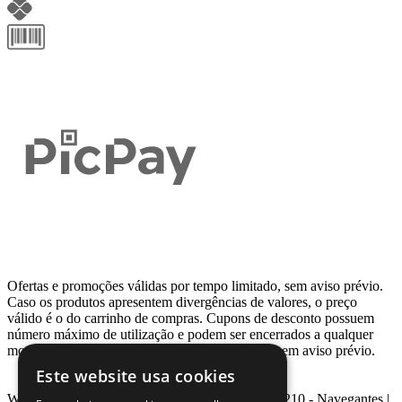
Ofertas e promoções válidas por tempo limitado, sem aviso prévio.
Caso os produtos apresentem divergências de valores, o preço
válido é o do carrinho de compras. Cupons de desconto possuem
número máximo de utilização e podem ser encerrados a qualquer
momento, de acordo com sua disponibilidade e sem aviso prévio.
Este website usa cookies
Webcontinental LTDA | Travessa Venezuela, Nº 210 - Navegantes |