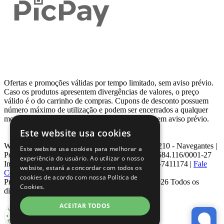
Ofertas e promoções válidas por tempo limitado, sem aviso prévio.
Caso os produtos apresentem divergências de valores, o preço
válido é o do carrinho de compras. Cupons de desconto possuem
número máximo de utilização e podem ser encerrados a qualquer
momento, de acordo com sua disponibilidade e sem aviso prévio.
Este website usa cookies
Webcontinental LTDA | Travessa Venezuela, Nº 210 - Navegantes |
Este website usa cookies para melhorar a
Porto Alegre - RS - CEP: 90.240-220 CNPJ: 08.584.116/0001-27
experiência do usuário. Ao utilizar o nosso
Inscrição Estadual: 0963171399 | Telefone: 0800-7411174 |
Fale
website, estará a concordar com todos os
Conosco
|
ouvidoria@webcontinental.com.br
cookies de acordo com nossa Política de
Proibida reprodução total ou parcial | © 2007 - 2026 Todos os
Cookies.
direitos reservados - WebContinental
ACEITAR TODOS