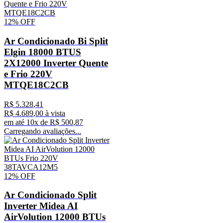
12%
OFF
Ar Condicionado Bi Split
Elgin 18000 BTUS
2X12000 Inverter Quente
e Frio 220V
MTQE18C2CB
R$
5
.
328
,
41
R$
4
.
689
,
00
à vista
em até
10
x de
R$
500
,
87
Carregando avaliações...
12%
OFF
Ar Condicionado Split
Inverter Midea AI
AirVolution 12000 BTUs