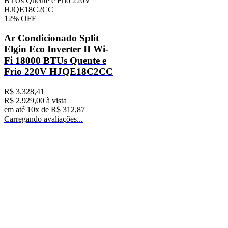
12%
OFF
Ar Condicionado Split
Elgin Eco Inverter II Wi-
Fi 18000 BTUs Quente e
Frio 220V HJQE18C2CC
R$
3
.
328
,
41
R$
2
.
929
,
00
à vista
em até
10
x de
R$
312
,
87
Carregando avaliações...