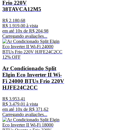
Frio 220V
38TAVCA12M5
R$
2
.
180
,
68
R$
1
.
919
,
00
à vista
em até
10
x de
R$
204
,
98
Carregando avaliações...
12%
OFF
Ar Condicionado Split
Elgin Eco Inverter II Wi-
Fi 24000 BTUs Frio 220V
HJFE24C2CC
R$
3
.
953
,
41
R$
3
.
479
,
01
à vista
em até
10
x de
R$
371
,
62
Carregando avaliações...