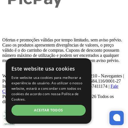
Ofertas e promoções válidas por tempo limitado, sem aviso prévio.
Caso os produtos apresentem divergências de valores, o preço
válido é o do carrinho de compras. Cupons de desconto possuem
número máximo de utilização e podem ser encerrados a qualquer
momento, de acordo com sua disponibilidade e sem aviso prévio.
Este website usa cookies
Webcontinental LTDA | Travessa Venezuela, Nº 210 - Navegantes |
Este website usa cookies para melhorar a
Porto Alegre - RS - CEP: 90.240-220 CNPJ: 08.584.116/0001-27
experiência do usuário. Ao utilizar o nosso
Inscrição Estadual: 0963171399 | Telefone: 0800-7411174 |
Fale
website, estará a concordar com todos os
Conosco
|
ouvidoria@webcontinental.com.br
cookies de acordo com nossa Política de
Proibida reprodução total ou parcial | © 2007 - 2026 Todos os
Cookies.
direitos reservados - WebContinental
ACEITAR TODOS