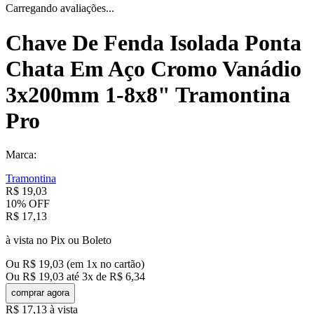
Carregando avaliações...
Chave De Fenda Isolada Ponta
Chata Em Aço Cromo Vanádio
3x200mm 1-8x8" Tramontina
Pro
Marca:
Tramontina
R$
19
,
03
10%
OFF
R$
17
,
13
à vista no Pix ou Boleto
Ou
R$
19
,
03
(em
1
x no cartão)
Ou
R$
19
,
03
até
3
x de
R$
6
,
34
comprar agora
R$
17
,
13
à vista