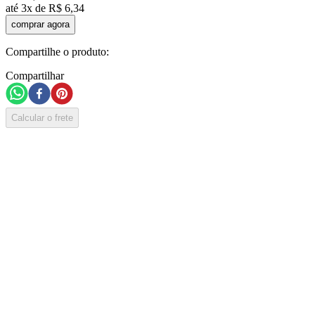
até
3
x de
R$
6
,
34
comprar agora
Compartilhe o produto:
Compartilhar
Calcular o frete