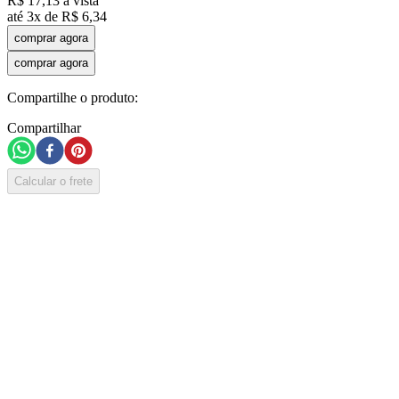
R$
17
,
13
à vista
até
3
x de
R$
6
,
34
comprar agora
comprar agora
Compartilhe o produto:
Compartilhar
Calcular o frete