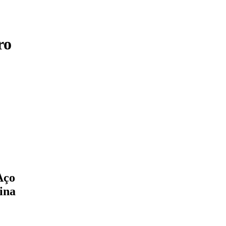
ro
Aço
ina