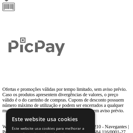
Ofertas e promoções válidas por tempo limitado, sem aviso prévio.
Caso os produtos apresentem divergências de valores, o preço
válido é o do carrinho de compras. Cupons de desconto possuem
número máximo de utilização e podem ser encerrados a qualquer
momento, de acordo com sua disponibilidade e sem aviso prévio.
Este website usa cookies
Webcontinental LTDA | Travessa Venezuela, Nº 210 - Navegantes |
Este website usa cookies para melhorar a
Porto Alegre - RS - CEP: 90.240-220 CNPJ: 08.584.116/0001-27