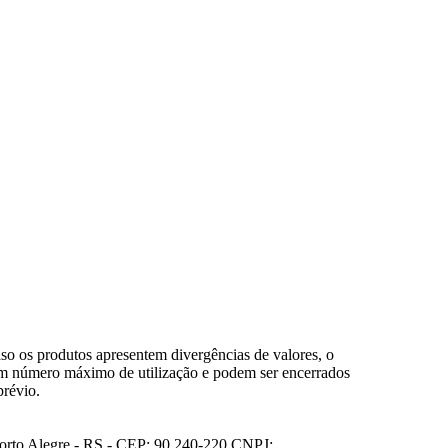
so os produtos apresentem divergências de valores, o
em número máximo de utilização e podem ser encerrados
prévio.
Porto Alegre - RS - CEP: 90.240-220 CNPJ: