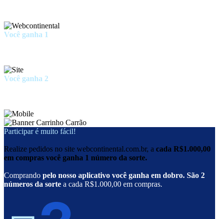
Você ganha 1
número da sorte
a cada
R$1.000
em
pedidos
no site
Você ganha 2
número da sorte
a cada
R$1.000
em
pedidos
no app
Participar é muito fácil!
Realize pedidos no site webcontinental.com.br, a
cada R$1.000,00
em compras você ganha 1 número da sorte.
Comprando
pelo nosso aplicativo você ganha em dobro. São 2
números da sorte
a cada R$1.000,00 em compras.