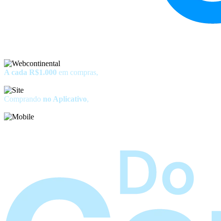
A cada R$1.000
em compras,
você ganha
1 número da sorte.
Comprando
no Aplicativo
,
você
ganha o dobro!