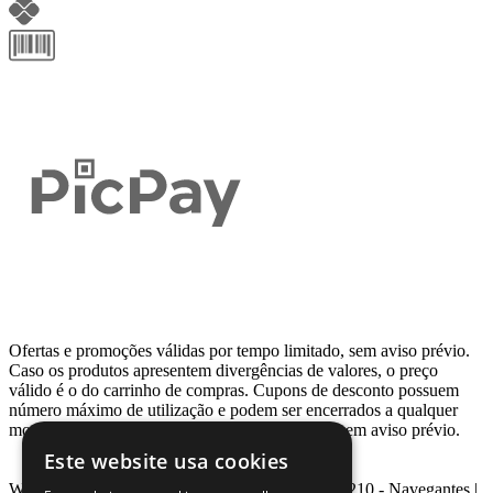
Ofertas e promoções válidas por tempo limitado, sem aviso prévio.
Caso os produtos apresentem divergências de valores, o preço
válido é o do carrinho de compras. Cupons de desconto possuem
número máximo de utilização e podem ser encerrados a qualquer
momento, de acordo com sua disponibilidade e sem aviso prévio.
Este website usa cookies
Webcontinental LTDA | Travessa Venezuela, Nº 210 - Navegantes |