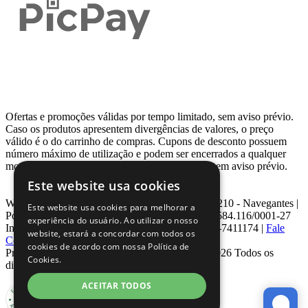
Ofertas e promoções válidas por tempo limitado, sem aviso prévio.
Caso os produtos apresentem divergências de valores, o preço
válido é o do carrinho de compras. Cupons de desconto possuem
número máximo de utilização e podem ser encerrados a qualquer
momento, de acordo com sua disponibilidade e sem aviso prévio.
Este website usa cookies
Webcontinental LTDA | Travessa Venezuela, Nº 210 - Navegantes |
Este website usa cookies para melhorar a
Porto Alegre - RS - CEP: 90.240-220 CNPJ: 08.584.116/0001-27
experiência do usuário. Ao utilizar o nosso
Inscrição Estadual: 0963171399 | Telefone: 0800-7411174 |
Fale
website, estará a concordar com todos os
Conosco
|
ouvidoria@webcontinental.com.br
cookies de acordo com nossa Política de
Proibida reprodução total ou parcial | © 2007 - 2026 Todos os
Cookies.
direitos reservados - WebContinental
ACEITAR TODOS