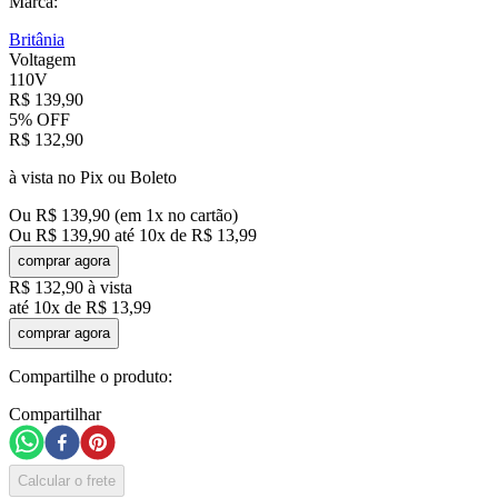
Marca:
Britânia
Voltagem
110V
R$
139
,
90
5%
OFF
R$
132
,
90
à vista no Pix ou Boleto
Ou
R$
139
,
90
(em
1
x no cartão)
Ou
R$
139
,
90
até
10
x de
R$
13
,
99
comprar agora
R$
132
,
90
à vista
até
10
x de
R$
13
,
99
comprar agora
Compartilhe o produto:
Compartilhar
Calcular o frete