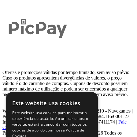
Ofertas e promoções válidas por tempo limitado, sem aviso prévio.
Caso os produtos apresentem divergências de valores, o preço
válido é o do carrinho de compras. Cupons de desconto possuem
número máximo de utilização e podem ser encerrados a qualquer
momento, de acordo com sua disponibilidade e sem aviso prévio.
Este website usa cookies
Webcontinental LTDA | Travessa Venezuela, Nº 210 - Navegantes |
Este website usa cookies para melhorar a
Porto Alegre - RS - CEP: 90.240-220 CNPJ: 08.584.116/0001-27
experiência do usuário. Ao utilizar o nosso
Inscrição Estadual: 0963171399 | Telefone: 0800-7411174 |
Fale
website, estará a concordar com todos os
Conosco
|
ouvidoria@webcontinental.com.br
cookies de acordo com nossa Política de
Proibida reprodução total ou parcial | © 2007 - 2026 Todos os
Cookies.