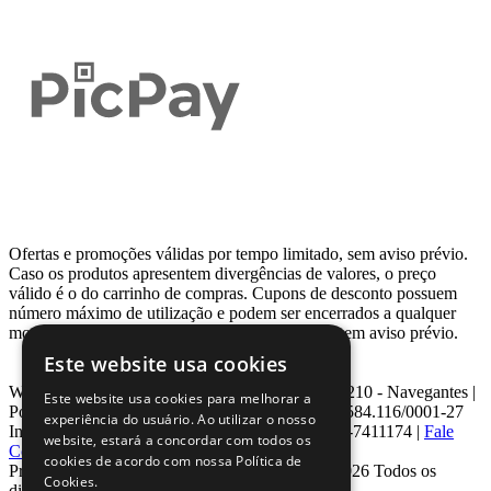
Ofertas e promoções válidas por tempo limitado, sem aviso prévio.
Caso os produtos apresentem divergências de valores, o preço
válido é o do carrinho de compras. Cupons de desconto possuem
número máximo de utilização e podem ser encerrados a qualquer
momento, de acordo com sua disponibilidade e sem aviso prévio.
Este website usa cookies
Webcontinental LTDA | Travessa Venezuela, Nº 210 - Navegantes |
Este website usa cookies para melhorar a
Porto Alegre - RS - CEP: 90.240-220 CNPJ: 08.584.116/0001-27
experiência do usuário. Ao utilizar o nosso
Inscrição Estadual: 0963171399 | Telefone: 0800-7411174 |
Fale
website, estará a concordar com todos os
Conosco
|
ouvidoria@webcontinental.com.br
cookies de acordo com nossa Política de
Proibida reprodução total ou parcial | © 2007 - 2026 Todos os
Cookies.
direitos reservados - WebContinental