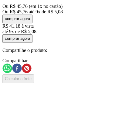
Ou
R$
45
,
76
(em
1
x no cartão)
Ou
R$
45
,
76
até
9
x de
R$
5
,
08
comprar agora
R$
41
,
18
à vista
até
9
x de
R$
5
,
08
comprar agora
Compartilhe o produto:
Compartilhar
Calcular o frete