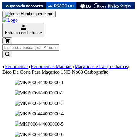
Entre ou cadastre-se
Ferramentas
Ferramentas Manuais
Maçaricos e Lança Chamas
Bico De Corte Para Maçarico 1503 No08 Carbografite