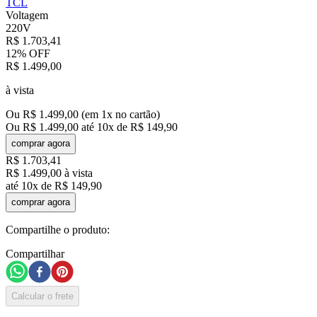
TCL
Voltagem
220V
R$
1
.
703
,
41
12%
OFF
R$
1
.
499
,
00
à vista
Ou
R$
1
.
499
,
00
(em
1
x no cartão)
Ou
R$
1
.
499
,
00
até
10
x de
R$
149
,
90
comprar agora
R$
1
.
703
,
41
R$
1
.
499
,
00
à vista
até
10
x de
R$
149
,
90
comprar agora
Compartilhe o produto:
Compartilhar
Calcular o frete