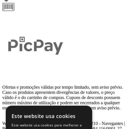
Ofertas e promoções válidas por tempo limitado, sem aviso prévio.
Caso os produtos apresentem divergências de valores, o preço
válido é o do carrinho de compras. Cupons de desconto possuem
número máximo de utilização e podem ser encerrados a qualquer
momento, de acordo com sua disponibilidade e sem aviso prévio.
Este website usa cookies
Webcontinental LTDA | Travessa Venezuela, Nº 210 - Navegantes |
Este website usa cookies para melhorar a
Porto Alegre - RS - CEP: 90.240-220 CNPJ: 08.584.116/0001-27