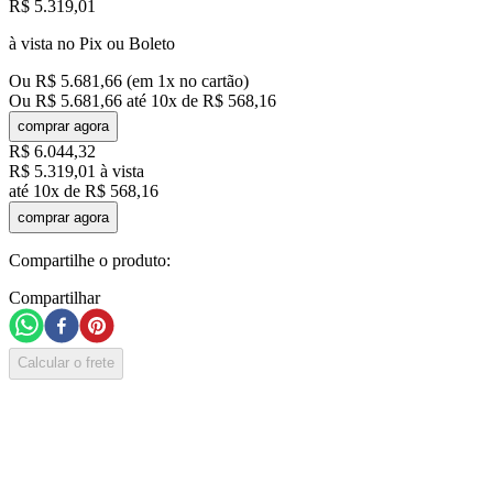
R$
5
.
319
,
01
à vista no Pix ou Boleto
Ou
R$
5
.
681
,
66
(em
1
x no cartão)
Ou
R$
5
.
681
,
66
até
10
x de
R$
568
,
16
comprar agora
R$
6
.
044
,
32
R$
5
.
319
,
01
à vista
até
10
x de
R$
568
,
16
comprar agora
Compartilhe o produto:
Compartilhar
Calcular o frete