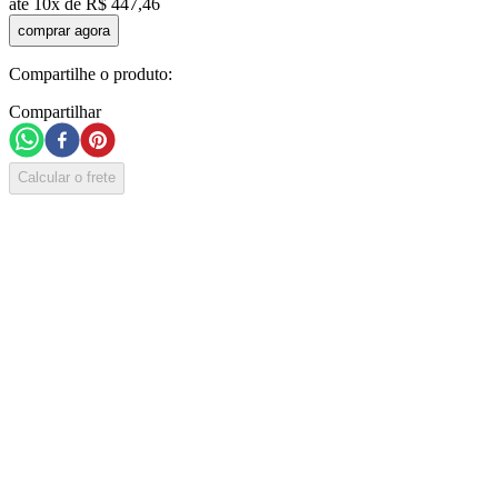
até
10
x de
R$
447
,
46
comprar agora
Compartilhe o produto:
Compartilhar
Calcular o frete