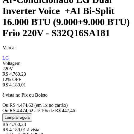
Inverter Voice +AI Bi-Split
16.000 BTU (9.000+9.000 BTU)
Frio 220V - S32Q16SA181
Marca:
LG
Voltagem
220V
R$
4
.
760
,
23
12%
OFF
R$
4
.
189
,
01
à vista no Pix ou Boleto
Ou
R$
4
.
474
,
62
(em
1
x no cartão)
Ou
R$
4
.
474
,
62
até
10
x de
R$
447
,
46
comprar agora
R$
4
.
760
,
23
R$
4
.
189
,
01
à vista