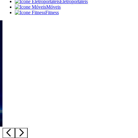
Eletroportáteis
Móveis
Fitness