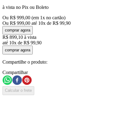
à vista no Pix ou Boleto
Ou
R$
999
,
00
(em
1
x no cartão)
Ou
R$
999
,
00
até
10
x de
R$
99
,
90
comprar agora
R$
899
,
10
à vista
até
10
x de
R$
99
,
90
comprar agora
Compartilhe o produto:
Compartilhar
Calcular o frete