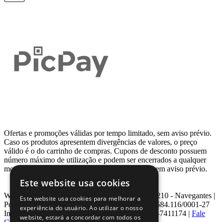
Ofertas e promoções válidas por tempo limitado, sem aviso prévio.
Caso os produtos apresentem divergências de valores, o preço
válido é o do carrinho de compras. Cupons de desconto possuem
número máximo de utilização e podem ser encerrados a qualquer
momento, de acordo com sua disponibilidade e sem aviso prévio.
Este website usa cookies
Webcontinental LTDA | Travessa Venezuela, Nº 210 - Navegantes |
Este website usa cookies para melhorar a
Porto Alegre - RS - CEP: 90.240-220 CNPJ: 08.584.116/0001-27
experiência do usuário. Ao utilizar o nosso
Inscrição Estadual: 0963171399 | Telefone: 0800-7411174 |
Fale
website, estará a concordar com todos os