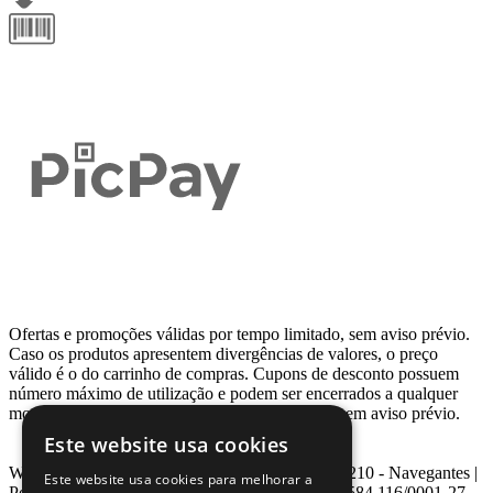
Ofertas e promoções válidas por tempo limitado, sem aviso prévio.
Caso os produtos apresentem divergências de valores, o preço
válido é o do carrinho de compras. Cupons de desconto possuem
número máximo de utilização e podem ser encerrados a qualquer
momento, de acordo com sua disponibilidade e sem aviso prévio.
Este website usa cookies
Webcontinental LTDA | Travessa Venezuela, Nº 210 - Navegantes |
Este website usa cookies para melhorar a
Porto Alegre - RS - CEP: 90.240-220 CNPJ: 08.584.116/0001-27