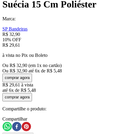
Suécia 15 Cm Poliéster
Marca:
SP Bandeiras
R$
32
,
90
10%
OFF
R$
29
,
61
à vista no Pix ou Boleto
Ou
R$
32
,
90
(em
1
x no cartão)
Ou
R$
32
,
90
até
6
x de
R$
5
,
48
comprar agora
R$
29
,
61
à vista
até
6
x de
R$
5
,
48
comprar agora
Compartilhe o produto:
Compartilhar