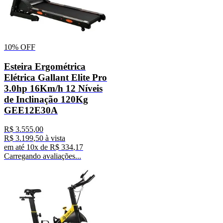
10%
OFF
Esteira Ergométrica
Elétrica Gallant Elite Pro
3.0hp 16Km/h 12 Níveis
de Inclinação 120Kg
GEE12E30A
R$
3
.
555
,
00
R$
3
.
199
,
50
à vista
em até
10
x de
R$
334
,
17
Carregando avaliações...