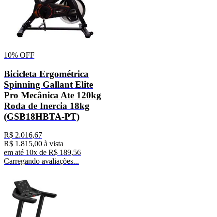
10%
OFF
Bicicleta Ergométrica
Spinning Gallant Elite
Pro Mecânica Ate 120kg
Roda de Inercia 18kg
(GSB18HBTA-PT)
R$
2
.
016
,
67
R$
1
.
815
,
00
à vista
em até
10
x de
R$
189
,
56
Carregando avaliações...