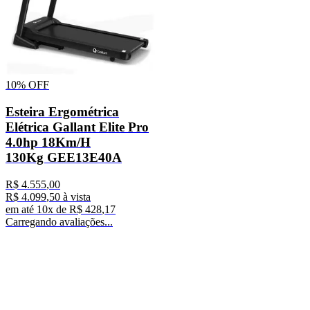
10%
OFF
Esteira Ergométrica
Elétrica Gallant Elite Pro
4.0hp 18Km/H
130Kg GEE13E40A
R$
4
.
555
,
00
R$
4
.
099
,
50
à vista
em até
10
x de
R$
428
,
17
Carregando avaliações...