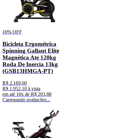
10%
OFF
Bicicleta Ergométrica
Spinning Gallant Elite
Magnética Ate 120kg
Roda De Inercia 13kg
(GSB13HMGA-PT)
R$
2
.
169
,
00
R$
1
.
952
,
10
à vista
em até
10
x de
R$
203
,
88
Carregando avaliações...