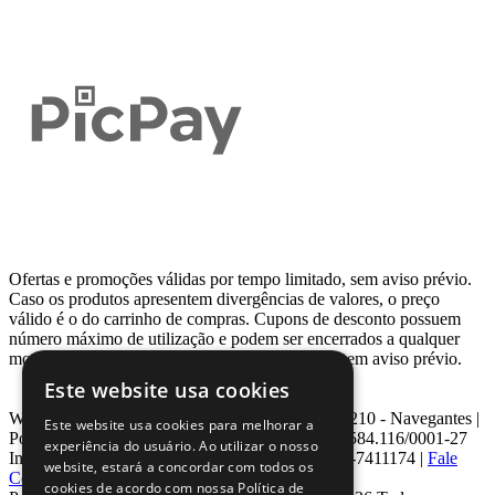
Ofertas e promoções válidas por tempo limitado, sem aviso prévio.
Caso os produtos apresentem divergências de valores, o preço
válido é o do carrinho de compras. Cupons de desconto possuem
número máximo de utilização e podem ser encerrados a qualquer
momento, de acordo com sua disponibilidade e sem aviso prévio.
Este website usa cookies
Webcontinental LTDA | Travessa Venezuela, Nº 210 - Navegantes |
Este website usa cookies para melhorar a
Porto Alegre - RS - CEP: 90.240-220 CNPJ: 08.584.116/0001-27
experiência do usuário. Ao utilizar o nosso
Inscrição Estadual: 0963171399 | Telefone: 0800-7411174 |
Fale
website, estará a concordar com todos os
Conosco
|
ouvidoria@webcontinental.com.br
cookies de acordo com nossa Política de