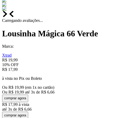
Carregando avaliações...
Lousinha Mágica 66 Verde
Marca:
Xtrad
R$
19
,
99
10%
OFF
R$
17
,
99
à vista no Pix ou Boleto
Ou
R$
19
,
99
(em
1
x no cartão)
Ou
R$
19
,
99
até
3
x de
R$
6
,
66
comprar agora
R$
17
,
99
à vista
até
3
x de
R$
6
,
66
comprar agora