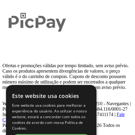
Ofertas e promoções válidas por tempo limitado, sem aviso prévio.
Caso os produtos apresentem divergências de valores, o preço
válido é o do carrinho de compras. Cupons de desconto possuem
número máximo de utilização e podem ser encerrados a qualquer
momento, de acordo com sua disponibilidade e sem aviso prévio.
Este website usa cookies
Webcontinental LTDA | Travessa Venezuela, Nº 210 - Navegantes |
Este website usa cookies para melhorar a
Porto Alegre - RS - CEP: 90.240-220 CNPJ: 08.584.116/0001-27
experiência do usuário. Ao utilizar o nosso
Inscrição Estadual: 0963171399 | Telefone: 0800-7411174 |
Fale
website, estará a concordar com todos os
Conosco
|
ouvidoria@webcontinental.com.br
cookies de acordo com nossa Política de
Proibida reprodução total ou parcial | © 2007 - 2026 Todos os
Cookies.
direitos reservados - WebContinental