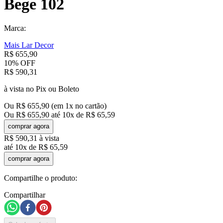
Bege 102
Marca:
Mais Lar Decor
R$
655
,
90
10%
OFF
R$
590
,
31
à vista no Pix ou Boleto
Ou
R$
655
,
90
(em
1
x no cartão)
Ou
R$
655
,
90
até
10
x de
R$
65
,
59
comprar agora
R$
590
,
31
à vista
até
10
x de
R$
65
,
59
comprar agora
Compartilhe o produto:
Compartilhar