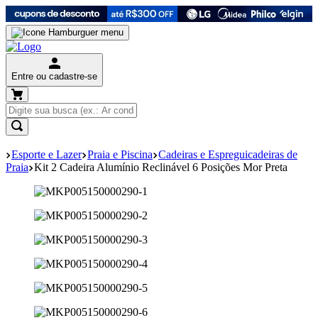
Entre ou cadastre-se
Esporte e Lazer
Praia e Piscina
Cadeiras e Espreguicadeiras de
Praia
Kit 2 Cadeira Alumínio Reclinável 6 Posições Mor Preta