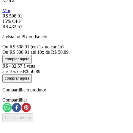
Marca:
Mor
R$
508
,
91
15%
OFF
R$
432
,
57
à vista no Pix ou Boleto
Ou
R$
508
,
91
(em
1
x no cartão)
Ou
R$
508
,
91
até
10
x de
R$
50
,
89
comprar agora
R$
432
,
57
à vista
até
10
x de
R$
50
,
89
comprar agora
Compartilhe o produto:
Compartilhar
Calcular o frete