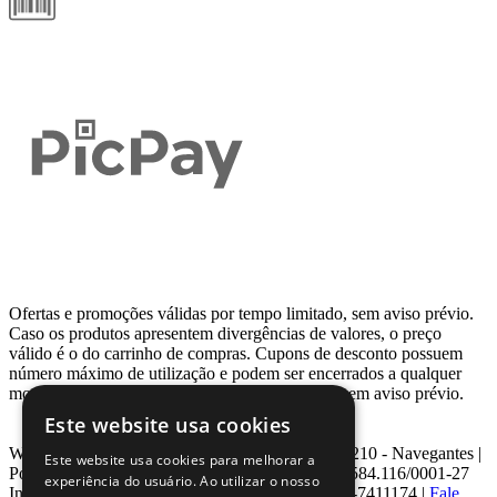
Ofertas e promoções válidas por tempo limitado, sem aviso prévio.
Caso os produtos apresentem divergências de valores, o preço
válido é o do carrinho de compras. Cupons de desconto possuem
número máximo de utilização e podem ser encerrados a qualquer
momento, de acordo com sua disponibilidade e sem aviso prévio.
Este website usa cookies
Webcontinental LTDA | Travessa Venezuela, Nº 210 - Navegantes |
Este website usa cookies para melhorar a
Porto Alegre - RS - CEP: 90.240-220 CNPJ: 08.584.116/0001-27
experiência do usuário. Ao utilizar o nosso
Inscrição Estadual: 0963171399 | Telefone: 0800-7411174 |
Fale