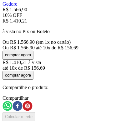
Gedore
R$
1
.
566
,
90
10%
OFF
R$
1
.
410
,
21
à vista no Pix ou Boleto
Ou
R$
1
.
566
,
90
(em
1
x no cartão)
Ou
R$
1
.
566
,
90
até
10
x de
R$
156
,
69
comprar agora
R$
1
.
410
,
21
à vista
até
10
x de
R$
156
,
69
comprar agora
Compartilhe o produto:
Compartilhar
Calcular o frete