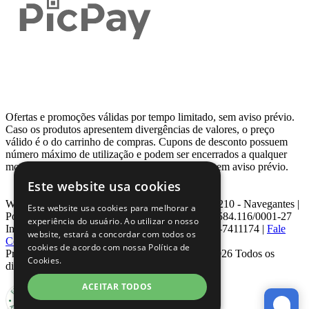
Ofertas e promoções válidas por tempo limitado, sem aviso prévio.
Caso os produtos apresentem divergências de valores, o preço
válido é o do carrinho de compras. Cupons de desconto possuem
número máximo de utilização e podem ser encerrados a qualquer
momento, de acordo com sua disponibilidade e sem aviso prévio.
Este website usa cookies
Webcontinental LTDA | Travessa Venezuela, Nº 210 - Navegantes |
Este website usa cookies para melhorar a
Porto Alegre - RS - CEP: 90.240-220 CNPJ: 08.584.116/0001-27
experiência do usuário. Ao utilizar o nosso
Inscrição Estadual: 0963171399 | Telefone: 0800-7411174 |
Fale
website, estará a concordar com todos os
Conosco
|
ouvidoria@webcontinental.com.br
cookies de acordo com nossa Política de
Proibida reprodução total ou parcial | © 2007 - 2026 Todos os
Cookies.
direitos reservados - WebContinental
ACEITAR TODOS