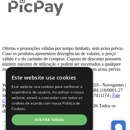
Ofertas e promoções válidas por tempo limitado, sem aviso prévio.
Caso os produtos apresentem divergências de valores, o preço
válido é o do carrinho de compras. Cupons de desconto possuem
número máximo de utilização e podem ser encerrados a qualquer
momento, de acordo com sua disponibilidade e sem aviso prévio.
Este website usa cookies
Webcontinental LTDA | Travessa Venezuela, Nº 210 - Navegantes |
Este website usa cookies para melhorar a
Porto Alegre - RS - CEP: 90.240-220 CNPJ: 08.584.116/0001-27
experiência do usuário. Ao utilizar o nosso
Inscrição Estadual: 0963171399 | Telefone: 0800-7411174 |
Fale
website, estará a concordar com todos os
Conosco
|
ouvidoria@webcontinental.com.br
cookies de acordo com nossa Política de
Proibida reprodução total ou parcial | © 2007 - 2026 Todos os
Cookies.
direitos reservados - WebContinental
ACEITAR TODOS