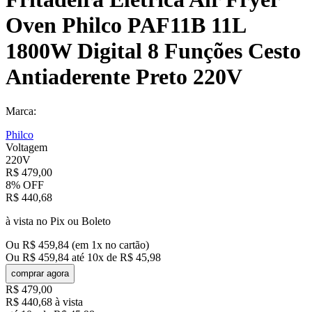
Oven Philco PAF11B 11L
1800W Digital 8 Funções Cesto
Antiaderente Preto 220V
Marca:
Philco
Voltagem
220V
R$
479
,
00
8%
OFF
R$
440
,
68
à vista no Pix ou Boleto
Ou
R$
459
,
84
(em
1
x no cartão)
Ou
R$
459
,
84
até
10
x de
R$
45
,
98
comprar agora
R$
479
,
00
R$
440
,
68
à vista