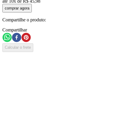
até
10
x de
R$
45
,
98
comprar agora
Compartilhe o produto:
Compartilhar
Calcular o frete