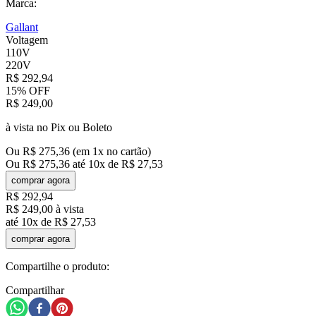
Marca:
Gallant
Voltagem
110V
220V
R$
292
,
94
15%
OFF
R$
249
,
00
à vista no Pix ou Boleto
Ou
R$
275
,
36
(em
1
x no cartão)
Ou
R$
275
,
36
até
10
x de
R$
27
,
53
comprar agora
R$
292
,
94
R$
249
,
00
à vista
até
10
x de
R$
27
,
53
comprar agora
Compartilhe o produto:
Compartilhar