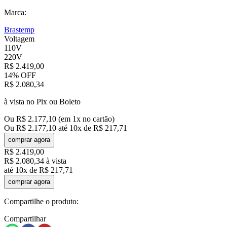
Marca:
Brastemp
Voltagem
110V
220V
R$
2
.
419
,
00
14%
OFF
R$
2
.
080
,
34
à vista no Pix ou Boleto
Ou
R$
2
.
177
,
10
(em
1
x no cartão)
Ou
R$
2
.
177
,
10
até
10
x de
R$
217
,
71
comprar agora
R$
2
.
419
,
00
R$
2
.
080
,
34
à vista
até
10
x de
R$
217
,
71
comprar agora
Compartilhe o produto:
Compartilhar