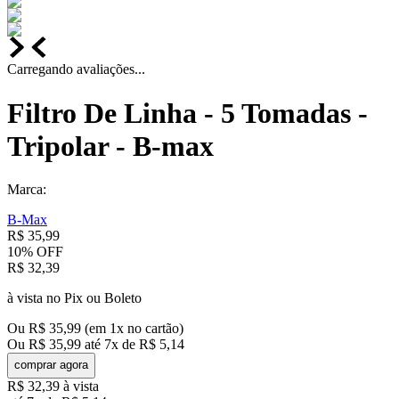
Carregando avaliações...
Filtro De Linha - 5 Tomadas -
Tripolar - B-max
Marca:
B-Max
R$
35
,
99
10%
OFF
R$
32
,
39
à vista no Pix ou Boleto
Ou
R$
35
,
99
(em
1
x no cartão)
Ou
R$
35
,
99
até
7
x de
R$
5
,
14
comprar agora
R$
32
,
39
à vista