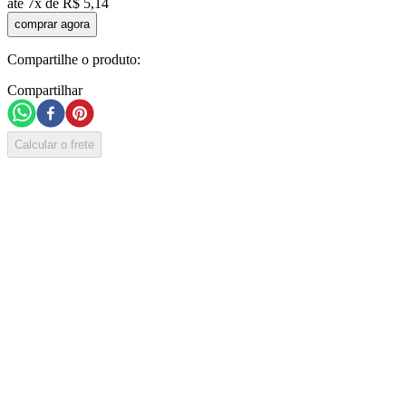
até
7
x de
R$
5
,
14
comprar agora
Compartilhe o produto:
Compartilhar
Calcular o frete