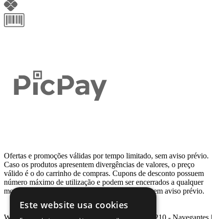
Ofertas e promoções válidas por tempo limitado, sem aviso prévio.
Caso os produtos apresentem divergências de valores, o preço
válido é o do carrinho de compras. Cupons de desconto possuem
número máximo de utilização e podem ser encerrados a qualquer
momento, de acordo com sua disponibilidade e sem aviso prévio.
Este website usa cookies
Webcontinental LTDA | Travessa Venezuela, Nº 210 - Navegantes |