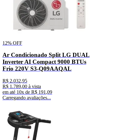
12%
OFF
Ar Condicionado Split LG DUAL
Inverter AI Compact 9000 BTUs
Frio 220V S3-Q09AAQAL
R$
2
.
032
,
95
R$
1
.
789
,
00
à vista
em até
10
x de
R$
191
,
09
Carregando avaliações...