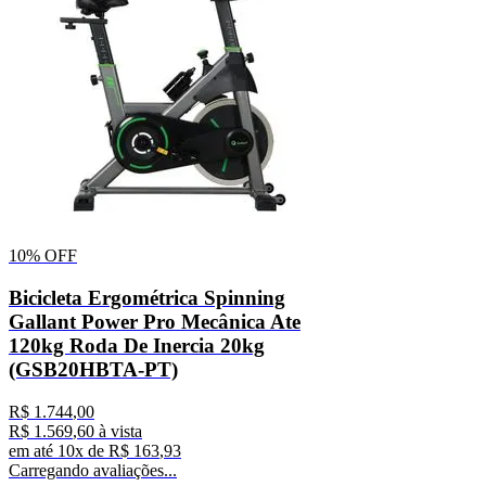
10%
OFF
Bicicleta Ergométrica Spinning
Gallant Power Pro Mecânica Ate
120kg Roda De Inercia 20kg
(GSB20HBTA-PT)
R$
1
.
744
,
00
R$
1
.
569
,
60
à vista
em até
10
x de
R$
163
,
93
Carregando avaliações...