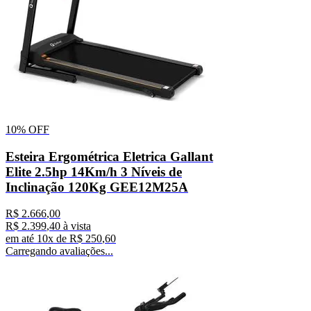
10%
OFF
Esteira Ergométrica Eletrica Gallant
Elite 2.5hp 14Km/h 3 Níveis de
Inclinação 120Kg GEE12M25A
R$
2
.
666
,
00
R$
2
.
399
,
40
à vista
em até
10
x de
R$
250
,
60
Carregando avaliações...