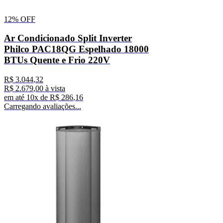
12%
OFF
Ar Condicionado Split Inverter
Philco PAC18QG Espelhado 18000
BTUs Quente e Frio 220V
R$
3
.
044
,
32
R$
2
.
679
,
00
à vista
em até
10
x de
R$
286
,
16
Carregando avaliações...