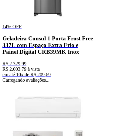
14%
OFF
Geladeira Consul 1 Porta Frost Free
337L com Espaço Extra Frio e
Painel Digital CRB39MK Inox
R$
2
.
329
,
99
R$
2
.
003
,
79
à vista
em até
10
x de
R$
209
,
69
Carregando avaliações...