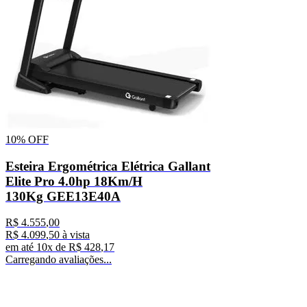
10%
OFF
Esteira Ergométrica Elétrica Gallant
Elite Pro 4.0hp 18Km/H
130Kg GEE13E40A
R$
4
.
555
,
00
R$
4
.
099
,
50
à vista
em até
10
x de
R$
428
,
17
Carregando avaliações...