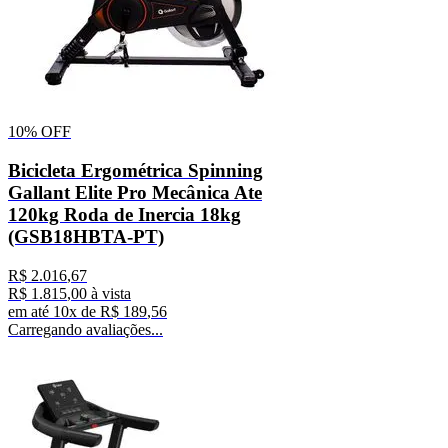
10%
OFF
Bicicleta Ergométrica Spinning
Gallant Elite Pro Mecânica Ate
120kg Roda de Inercia 18kg
(GSB18HBTA-PT)
R$
2
.
016
,
67
R$
1
.
815
,
00
à vista
em até
10
x de
R$
189
,
56
Carregando avaliações...