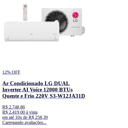
12%
OFF
Ar Condicionado LG DUAL
Inverter AI Voice 12000 BTUs
Quente e Frio 220V S3-W12JA31D
R$
2
.
748
,
86
R$
2
.
419
,
00
à vista
em até
10
x de
R$
258
,
39
Carregando avaliações...