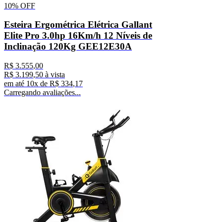
10%
OFF
Esteira Ergométrica Elétrica Gallant
Elite Pro 3.0hp 16Km/h 12 Níveis de
Inclinação 120Kg GEE12E30A
R$
3
.
555
,
00
R$
3
.
199
,
50
à vista
em até
10
x de
R$
334
,
17
Carregando avaliações...