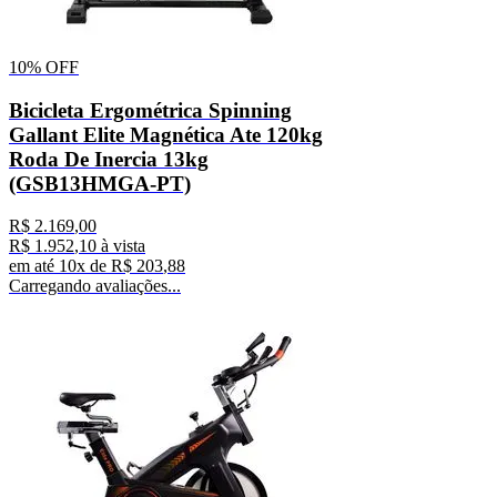
10%
OFF
Bicicleta Ergométrica Spinning
Gallant Elite Magnética Ate 120kg
Roda De Inercia 13kg
(GSB13HMGA-PT)
R$
2
.
169
,
00
R$
1
.
952
,
10
à vista
em até
10
x de
R$
203
,
88
Carregando avaliações...