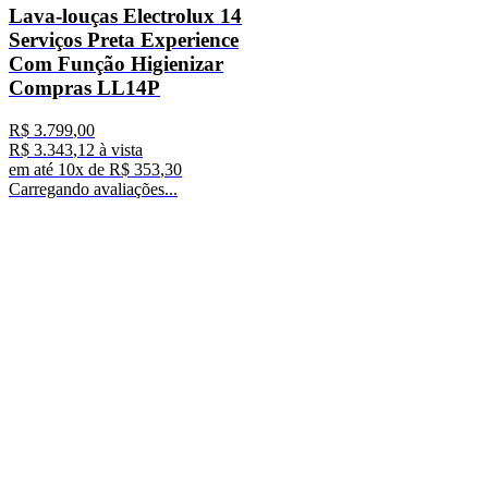
Lava-louças Electrolux 14
Serviços Preta Experience
Com Função Higienizar
Compras LL14P
R$
3
.
799
,
00
R$
3
.
343
,
12
à vista
em até
10
x de
R$
353
,
30
Carregando avaliações...