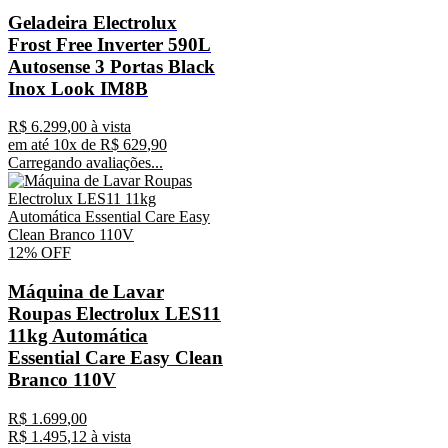
Geladeira Electrolux
Frost Free Inverter 590L
Autosense 3 Portas Black
Inox Look IM8B
R$
6
.
299
,
00
à vista
em até
10
x de
R$
629
,
90
Carregando avaliações...
12%
OFF
Máquina de Lavar
Roupas Electrolux LES11
11kg Automática
Essential Care Easy Clean
Branco 110V
R$
1
.
699
,
00
R$
1
.
495
,
12
à vista