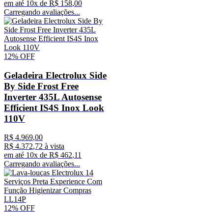
em até
10
x de
R$
158
,
00
Carregando avaliações...
12%
OFF
Geladeira Electrolux Side
By Side Frost Free
Inverter 435L Autosense
Efficient IS4S Inox Look
110V
R$
4
.
969
,
00
R$
4
.
372
,
72
à vista
em até
10
x de
R$
462
,
11
Carregando avaliações...
12%
OFF