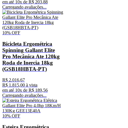
em até
10
x de
R$
203
,
88
Carregando avaliações...
10%
OFF
Bicicleta Ergométrica
Spinning Gallant Elite
Pro Mecânica Ate 120kg
Roda de Inercia 18kg
(GSB18HBTA-PT)
R$
2
.
016
,
67
R$
1
.
815
,
00
à vista
em até
10
x de
R$
189
,
56
Carregando avaliações...
10%
OFF
Esteira Ergométrica