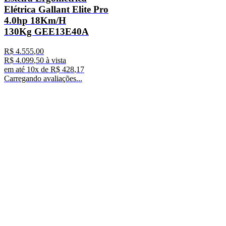
Elétrica Gallant Elite Pro
4.0hp 18Km/H
130Kg GEE13E40A
R$
4
.
555
,
00
R$
4
.
099
,
50
à vista
em até
10
x de
R$
428
,
17
Carregando avaliações...