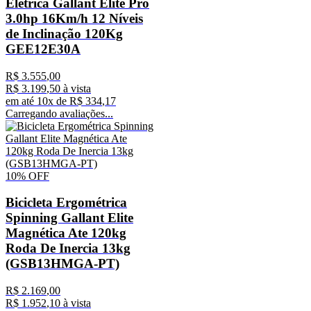
Elétrica Gallant Elite Pro
3.0hp 16Km/h 12 Níveis
de Inclinação 120Kg
GEE12E30A
R$
3
.
555
,
00
R$
3
.
199
,
50
à vista
em até
10
x de
R$
334
,
17
Carregando avaliações...
10%
OFF
Bicicleta Ergométrica
Spinning Gallant Elite
Magnética Ate 120kg
Roda De Inercia 13kg
(GSB13HMGA-PT)
R$
2
.
169
,
00
R$
1
.
952
,
10
à vista