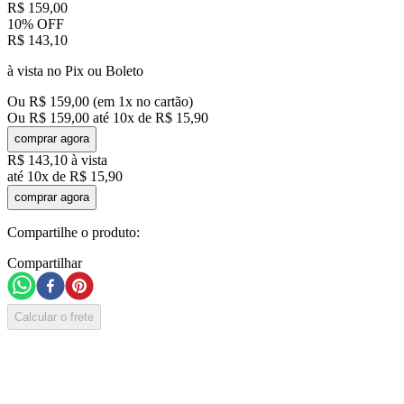
R$
159
,
00
10%
OFF
R$
143
,
10
à vista no Pix ou Boleto
Ou
R$
159
,
00
(em
1
x no cartão)
Ou
R$
159
,
00
até
10
x de
R$
15
,
90
comprar agora
R$
143
,
10
à vista
até
10
x de
R$
15
,
90
comprar agora
Compartilhe o produto:
Compartilhar
Calcular o frete