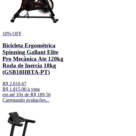
10%
OFF
Bicicleta Ergométrica
Spinning Gallant Elite
Pro Mecânica Ate 120kg
Roda de Inercia 18kg
(GSB18HBTA-PT)
R$
2
.
016
,
67
R$
1
.
815
,
00
à vista
em até
10
x de
R$
189
,
56
Carregando avaliações...