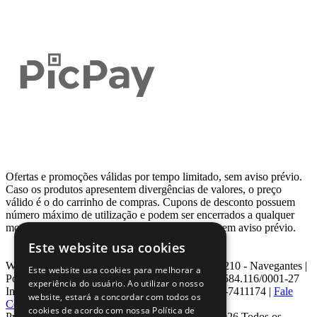
Ofertas e promoções válidas por tempo limitado, sem aviso prévio.
Caso os produtos apresentem divergências de valores, o preço
válido é o do carrinho de compras. Cupons de desconto possuem
número máximo de utilização e podem ser encerrados a qualquer
momento, de acordo com sua disponibilidade e sem aviso prévio.
Este website usa cookies
Webcontinental LTDA | Travessa Venezuela, Nº 210 - Navegantes |
Este website usa cookies para melhorar a
Porto Alegre - RS - CEP: 90.240-220 CNPJ: 08.584.116/0001-27
experiência do usuário. Ao utilizar o nosso
Inscrição Estadual: 0963171399 | Telefone: 0800-7411174 |
Fale
website, estará a concordar com todos os
Conosco
|
ouvidoria@webcontinental.com.br
cookies de acordo com nossa Política de
Proibida reprodução total ou parcial | © 2007 - 2026 Todos os