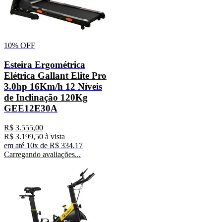
10%
OFF
Esteira Ergométrica
Elétrica Gallant Elite Pro
3.0hp 16Km/h 12 Níveis
de Inclinação 120Kg
GEE12E30A
R$
3
.
555
,
00
R$
3
.
199
,
50
à vista
em até
10
x de
R$
334
,
17
Carregando avaliações...