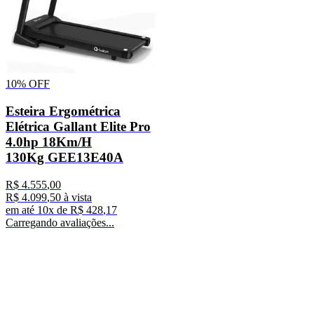
10%
OFF
Esteira Ergométrica
Elétrica Gallant Elite Pro
4.0hp 18Km/H
130Kg GEE13E40A
R$
4
.
555
,
00
R$
4
.
099
,
50
à vista
em até
10
x de
R$
428
,
17
Carregando avaliações...