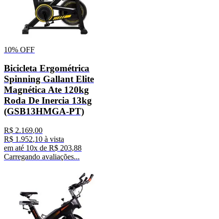
10%
OFF
Bicicleta Ergométrica
Spinning Gallant Elite
Magnética Ate 120kg
Roda De Inercia 13kg
(GSB13HMGA-PT)
R$
2
.
169
,
00
R$
1
.
952
,
10
à vista
em até
10
x de
R$
203
,
88
Carregando avaliações...