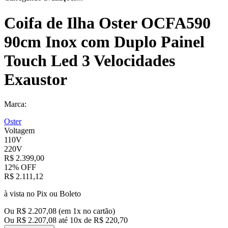
Coifa de Ilha Oster OCFA590
90cm Inox com Duplo Painel
Touch Led 3 Velocidades
Exaustor
Marca:
Oster
Voltagem
110V
220V
R$
2
.
399
,
00
12%
OFF
R$
2
.
111
,
12
à vista no Pix ou Boleto
Ou
R$
2
.
207
,
08
(em
1
x no cartão)
Ou
R$
2
.
207
,
08
até
10
x de
R$
220
,
70