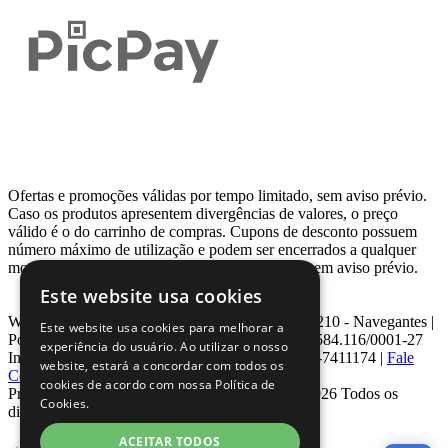
Ofertas e promoções válidas por tempo limitado, sem aviso prévio.
Caso os produtos apresentem divergências de valores, o preço
válido é o do carrinho de compras. Cupons de desconto possuem
número máximo de utilização e podem ser encerrados a qualquer
momento, de acordo com sua disponibilidade e sem aviso prévio.
Este website usa cookies
Webcontinental LTDA | Travessa Venezuela, Nº 210 - Navegantes |
Este website usa cookies para melhorar a
Porto Alegre - RS - CEP: 90.240-220 CNPJ: 08.584.116/0001-27
experiência do usuário. Ao utilizar o nosso
Inscrição Estadual: 0963171399 | Telefone: 0800-7411174 |
Fale
website, estará a concordar com todos os
Conosco
|
ouvidoria@webcontinental.com.br
cookies de acordo com nossa Política de
Proibida reprodução total ou parcial | © 2007 - 2026 Todos os
Cookies.
direitos reservados - WebContinental
ACEITAR TODOS