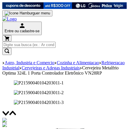
Entre ou cadastre-se
Agro, Industria e Comercio
Cozinha e Alimentacao
Refrigeracao
Industrial
Cervejeiras e Adegas Industriais
Cervejeira Metalfrio
Optima 324L 1 Porta Controlador Eletrônico VN28RP