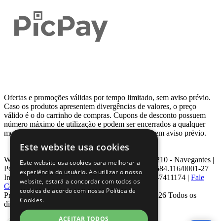
Ofertas e promoções válidas por tempo limitado, sem aviso prévio.
Caso os produtos apresentem divergências de valores, o preço
válido é o do carrinho de compras. Cupons de desconto possuem
número máximo de utilização e podem ser encerrados a qualquer
momento, de acordo com sua disponibilidade e sem aviso prévio.
Este website usa cookies
Webcontinental LTDA | Travessa Venezuela, Nº 210 - Navegantes |
Este website usa cookies para melhorar a
Porto Alegre - RS - CEP: 90.240-220 CNPJ: 08.584.116/0001-27
experiência do usuário. Ao utilizar o nosso
Inscrição Estadual: 0963171399 | Telefone: 0800-7411174 |
Fale
website, estará a concordar com todos os
Conosco
|
ouvidoria@webcontinental.com.br
cookies de acordo com nossa Política de
Proibida reprodução total ou parcial | © 2007 - 2026 Todos os
Cookies.
direitos reservados - WebContinental
ACEITAR TODOS