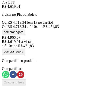
7%
OFF
R$
4
.
619
,
01
à vista no Pix ou Boleto
Ou
R$
4
.
718
,
34
(em
1
x no cartão)
Ou
R$
4
.
718
,
34
até
10
x de
R$
471
,
83
comprar agora
R$
4
.
966
,
67
R$
4
.
619
,
01
à vista
até
10
x de
R$
471
,
83
comprar agora
Compartilhe o produto:
Compartilhar
Calcular o frete