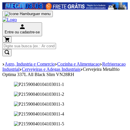
Entre ou cadastre-se
Agro, Industria e Comercio
Cozinha e Alimentacao
Refrigeracao
Industrial
Cervejeiras e Adegas Industriais
Cervejeira Metalfrio
Optima 337L All Black Slim VN28RH