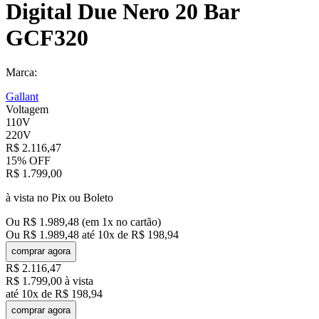
Digital Due Nero 20 Bar
GCF320
Marca:
Gallant
Voltagem
110V
220V
R$
2
.
116
,
47
15%
OFF
R$
1
.
799
,
00
à vista no Pix ou Boleto
Ou
R$
1
.
989
,
48
(em
1
x no cartão)
Ou
R$
1
.
989
,
48
até
10
x de
R$
198
,
94
comprar agora
R$
2
.
116
,
47
R$
1
.
799
,
00
à vista
até
10
x de
R$
198
,
94
comprar agora