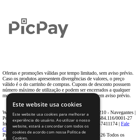
Ofertas e promoções válidas por tempo limitado, sem aviso prévio.
Caso os produtos apresentem divergências de valores, o preço
válido é o do carrinho de compras. Cupons de desconto possuem
número máximo de utilização e podem ser encerrados a qualquer
momento, de acordo com sua disponibilidade e sem aviso prévio.
Este website usa cookies
Webcontinental LTDA | Travessa Venezuela, Nº 210 - Navegantes |
Este website usa cookies para melhorar a
Porto Alegre - RS - CEP: 90.240-220 CNPJ: 08.584.116/0001-27
experiência do usuário. Ao utilizar o nosso
Inscrição Estadual: 0963171399 | Telefone: 0800-7411174 |
Fale
website, estará a concordar com todos os
Conosco
|
ouvidoria@webcontinental.com.br
cookies de acordo com nossa Política de
Proibida reprodução total ou parcial | © 2007 - 2026 Todos os
Cookies.