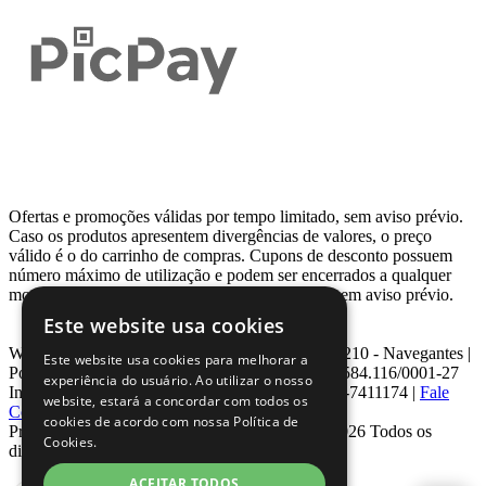
Ofertas e promoções válidas por tempo limitado, sem aviso prévio.
Caso os produtos apresentem divergências de valores, o preço
válido é o do carrinho de compras. Cupons de desconto possuem
número máximo de utilização e podem ser encerrados a qualquer
momento, de acordo com sua disponibilidade e sem aviso prévio.
Este website usa cookies
Webcontinental LTDA | Travessa Venezuela, Nº 210 - Navegantes |
Este website usa cookies para melhorar a
Porto Alegre - RS - CEP: 90.240-220 CNPJ: 08.584.116/0001-27
experiência do usuário. Ao utilizar o nosso
Inscrição Estadual: 0963171399 | Telefone: 0800-7411174 |
Fale
website, estará a concordar com todos os
Conosco
|
ouvidoria@webcontinental.com.br
cookies de acordo com nossa Política de
Proibida reprodução total ou parcial | © 2007 - 2026 Todos os
Cookies.
direitos reservados - WebContinental
ACEITAR TODOS