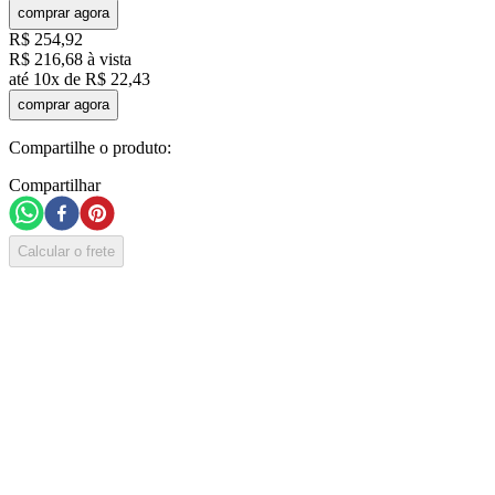
comprar agora
R$
254
,
92
R$
216
,
68
à vista
até
10
x de
R$
22
,
43
comprar agora
Compartilhe o produto:
Compartilhar
Calcular o frete