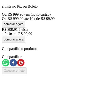
à vista no Pix ou Boleto
Ou
R$
999
,
90
(em
1
x no cartão)
Ou
R$
999
,
90
até
10
x de
R$
99
,
99
comprar agora
R$
899
,
91
à vista
até
10
x de
R$
99
,
99
comprar agora
Compartilhe o produto:
Compartilhar
Calcular o frete