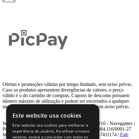
Ofertas e promoções válidas por tempo limitado, sem aviso prévio.
Caso os produtos apresentem divergências de valores, o preço
válido é o do carrinho de compras. Cupons de desconto possuem
número máximo de utilização e podem ser encerrados a qualquer
momento, de acordo com sua disponibilidade e sem aviso prévio.
Este website usa cookies
Webcontinental LTDA | Travessa Venezuela, Nº 210 - Navegantes |
Este website usa cookies para melhorar a
Porto Alegre - RS - CEP: 90.240-220 CNPJ: 08.584.116/0001-27
experiência do usuário. Ao utilizar o nosso
Inscrição Estadual: 0963171399 | Telefone: 0800-7411174 |
Fale
website, estará a concordar com todos os