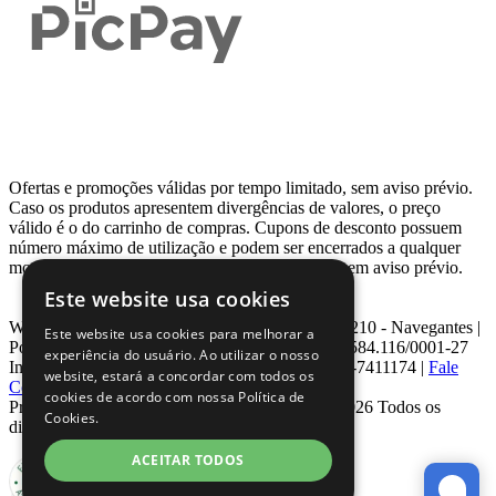
Ofertas e promoções válidas por tempo limitado, sem aviso prévio.
Caso os produtos apresentem divergências de valores, o preço
válido é o do carrinho de compras. Cupons de desconto possuem
número máximo de utilização e podem ser encerrados a qualquer
momento, de acordo com sua disponibilidade e sem aviso prévio.
Este website usa cookies
Webcontinental LTDA | Travessa Venezuela, Nº 210 - Navegantes |
Este website usa cookies para melhorar a
Porto Alegre - RS - CEP: 90.240-220 CNPJ: 08.584.116/0001-27
experiência do usuário. Ao utilizar o nosso
Inscrição Estadual: 0963171399 | Telefone: 0800-7411174 |
Fale
website, estará a concordar com todos os
Conosco
|
ouvidoria@webcontinental.com.br
cookies de acordo com nossa Política de
Proibida reprodução total ou parcial | © 2007 - 2026 Todos os
Cookies.
direitos reservados - WebContinental
ACEITAR TODOS