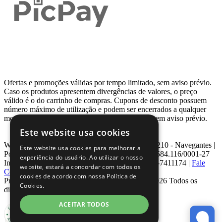
Ofertas e promoções válidas por tempo limitado, sem aviso prévio.
Caso os produtos apresentem divergências de valores, o preço
válido é o do carrinho de compras. Cupons de desconto possuem
número máximo de utilização e podem ser encerrados a qualquer
momento, de acordo com sua disponibilidade e sem aviso prévio.
Este website usa cookies
Webcontinental LTDA | Travessa Venezuela, Nº 210 - Navegantes |
Este website usa cookies para melhorar a
Porto Alegre - RS - CEP: 90.240-220 CNPJ: 08.584.116/0001-27
experiência do usuário. Ao utilizar o nosso
Inscrição Estadual: 0963171399 | Telefone: 0800-7411174 |
Fale
website, estará a concordar com todos os
Conosco
|
ouvidoria@webcontinental.com.br
cookies de acordo com nossa Política de
Proibida reprodução total ou parcial | © 2007 - 2026 Todos os
Cookies.
direitos reservados - WebContinental
ACEITAR TODOS