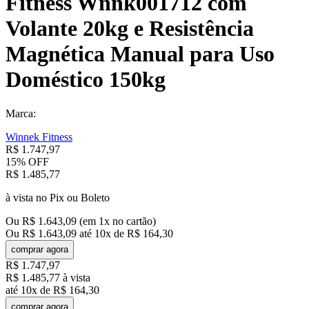
Fitness Wnnk001712 com
Volante 20kg e Resistência
Magnética Manual para Uso
Doméstico 150kg
Marca:
Winnek Fitness
R$
1
.
747
,
97
15%
OFF
R$
1
.
485
,
77
à vista no Pix ou Boleto
Ou
R$
1
.
643
,
09
(em
1
x no cartão)
Ou
R$
1
.
643
,
09
até
10
x de
R$
164
,
30
comprar agora
R$
1
.
747
,
97
R$
1
.
485
,
77
à vista
até
10
x de
R$
164
,
30
comprar agora