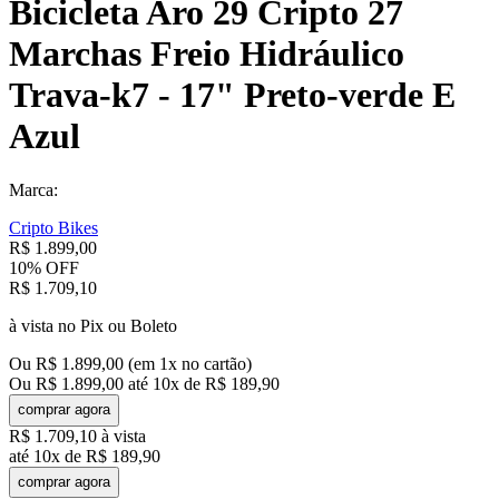
Bicicleta Aro 29 Cripto 27
Marchas Freio Hidráulico
Trava-k7 - 17" Preto-verde E
Azul
Marca:
Cripto Bikes
R$
1
.
899
,
00
10%
OFF
R$
1
.
709
,
10
à vista no Pix ou Boleto
Ou
R$
1
.
899
,
00
(em
1
x no cartão)
Ou
R$
1
.
899
,
00
até
10
x de
R$
189
,
90
comprar agora
R$
1
.
709
,
10
à vista
até
10
x de
R$
189
,
90
comprar agora